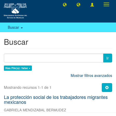
Camb
naveg
Buscar
Buscar
Ir
Has File(s): false ×
Mostrar filtros avanzados
Mostrando recursos 1-1 de 1
La protección social de los trabajadores migrantes
mexicanos
GABRIELA MENDIZABAL BERMUDEZ