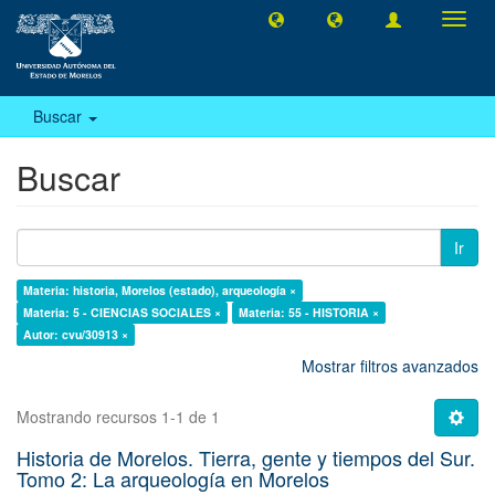
Camb
naveg
Buscar
Buscar
Ir
Materia: historia, Morelos (estado), arqueología ×
Materia: 5 - CIENCIAS SOCIALES ×
Materia: 55 - HISTORIA ×
Autor: cvu/30913 ×
Mostrar filtros avanzados
Mostrando recursos 1-1 de 1
Historia de Morelos. Tierra, gente y tiempos del Sur.
Tomo 2: La arqueología en Morelos