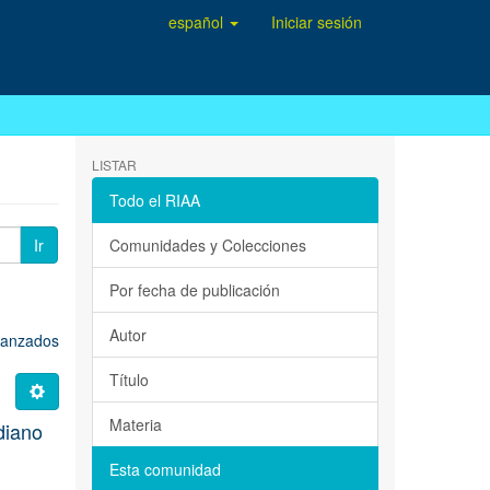
español
Iniciar sesión
LISTAR
Todo el RIAA
Ir
Comunidades y Colecciones
Por fecha de publicación
Autor
avanzados
Título
Materia
idiano
Esta comunidad