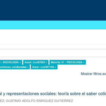
3 - SOCIOLOGÍA ×
Autor: cvu/87803 ×
Materia: 61 - PSICOLOGÍA ×
cimiento, cotidianidad ×
Autor: cvu/367166 ×
Mostrar filtros 
l y representaciones sociales: teoría sobre el saber cot
REZ
;
GUSTAVO ADOLFO ENRIQUEZ GUTIERREZ