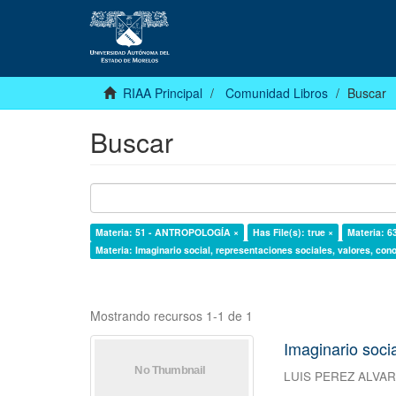
RIAA Principal
Comunidad Libros
Buscar
Buscar
Materia: 51 - ANTROPOLOGÍA ×
Has File(s): true ×
Materia: 6
Materia: Imaginario social, representaciones sociales, valores, cono
Mostrando recursos 1-1 de 1
Imaginario socia
LUIS PEREZ ALVA