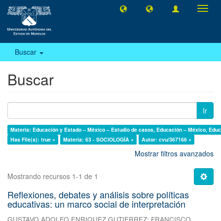
Camb
naveg
Buscar
Buscar
Ir
Materia: Educación y Estado – México – Estudio de casos, Educación – México, Educ
Has File(s): true ×
Materia: 63 - SOCIOLOGÍA ×
Autor: cvu/367166 ×
Mostrar filtros avanzados
Mostrando recursos 1-1 de 1
Reflexiones, debates y análisis sobre políticas
educativas: un marco social de interpretación
GUSTAVO ADOLFO ENRIQUEZ GUTIERREZ
;
FRANCISCO