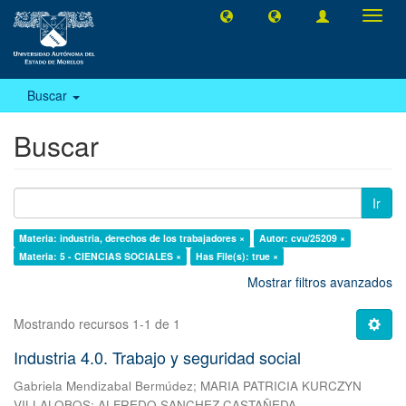
Camb
naveg
Buscar
Buscar
Ir
Materia: industria, derechos de los trabajadores ×
Autor: cvu/25209 ×
Materia: 5 - CIENCIAS SOCIALES ×
Has File(s): true ×
Mostrar filtros avanzados
Mostrando recursos 1-1 de 1
Industria 4.0. Trabajo y seguridad social
Gabriela Mendizabal Bermúdez
;
MARIA PATRICIA KURCZYN
VILLALOBOS
;
ALFREDO SANCHEZ CASTAÑEDA