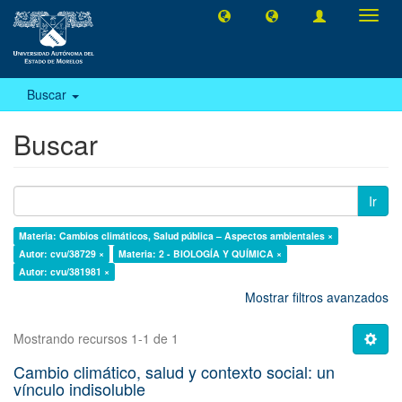
Camb
naveg
Buscar
Buscar
Ir
Materia: Cambios climáticos, Salud pública – Aspectos ambientales ×
Autor: cvu/38729 ×
Materia: 2 - BIOLOGÍA Y QUÍMICA ×
Autor: cvu/381981 ×
Mostrar filtros avanzados
Mostrando recursos 1-1 de 1
Cambio climático, salud y contexto social: un
vínculo indisoluble