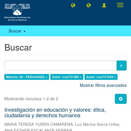
Camb
naveg
Buscar
Buscar
Ir
Materia: 58 - PEDAGOGÍA ×
Autor: cvu/121480 ×
Autor: cvu/121643 ×
Mostrar filtros avanzados
Mostrando recursos 1-2 de 2
Investigación en educación y valores: ética,
ciudadanía y derechos humanos
MARIA TERESA YUREN CAMARENA
;
Luz Marina Ibarra Uribe
;
ANA ESTHER ESCALANTE FERRER