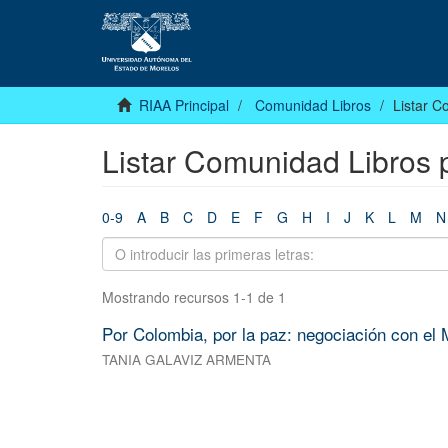
RIAA Principal
Comunidad Libros
Listar C
Listar Comunidad Libros 
0-9
A
B
C
D
E
F
G
H
I
J
K
L
M
N
Mostrando recursos 1-1 de 1
Por Colombia, por la paz: negociación con el 
TANIA GALAVIZ ARMENTA