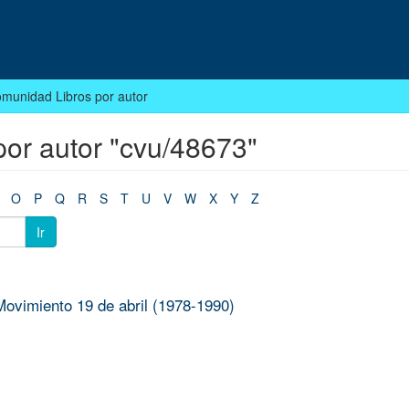
omunidad Libros por autor
por autor "cvu/48673"
O
P
Q
R
S
T
U
V
W
X
Y
Z
Ir
Movimiento 19 de abril (1978-1990)