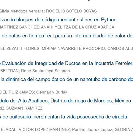
Silvia Mendoza Vergara
;
ROGELIO SOTELO BOYAS
izando bloques de código mediante slices en Python
MARTINEZ SANCHEZ
;
ANAHI YELITZA DE LA CRUZ ABARCA
n de datos en tiempo real para un intercambiador de calor de
EL ZEZATTI FLORES
;
MIRIAM NAVARRETE PROCOPIO
;
CARLOS AL
 Evaluación de Integridad de Ductos en la Industria Petroler
 BELTRAN
;
René Santaolaya Salgado
 la dinámica del campo óptico de un nanotubo de carbono d
GEL RUIZ JAIMES
;
Gennadiy Burlak
dulo del Alto Apatlaco, Distrito de riego de Morelos, México
IZ GUZMAN RAMIREZ
os de quitosano incrementan la vida poscosecha de ciruela
 TEJACAL
;
VICTOR LOPEZ MARTINEZ
;
Porfirio Juarez Lopez
;
GLORIA A