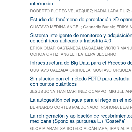
intermedio
ROBERTO FLORES VELAZQUEZ
;
NADIA LARA RUIZ
;
Estudio del fenómeno de percolación 2D optim
GUSTAVO MEDINA ANGEL
;
Gennadiy Burlak
;
ERIKA 
Sistema inteligente de monitoreo y adquisició
concéntricos aplicado a Industria 4.0
ERICK OMAR CASTAÑEDA MAGADAN
;
VICTOR MANU
OCHOA ORTIZ
;
ANGEL TLATELPA BECERRO
Infraestructura de Big Data para el Proceso de
GUSTAVO CALZADA ORIHUELA
;
GUSTAVO URQUIZA
Simulación con el método FDTD para estudiar
con puntos cuánticos
JESUS JONATHAN MARTINEZ OCAMPO
;
MIGUEL AN
La autogestión del agua para el riego en el mó
BERNARDO CORTES MALDONADO
;
NOHORA BEATR
La refrigeración y aplicación de recubrimient
mexicana (Spondias purpurea L.) ‘Costeña’
GLORIA ARANTXA SOTELO ALCÁNTARA
;
IRAN ALIA