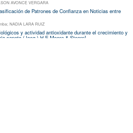
LSON AVONCE VERGARA
asificación de Patrones de Confianza en Noticias entre
amba
;
NADIA LARA RUIZ
iológicos y actividad antioxidante durante el crecimiento y
ia sapota (Jacq.) H.E.Moore & Stearn]
Z ARIAS
;
IRAN ALIA TEJACAL
;
VICTOR LOPEZ MARTINEZ
;
Porfirio J
tudiar el efecto láser en un sistema 3D con desorden y
rlak
ladas de Spodoptera frugiperda (J.E. Smith) (Lepidoptera:
 violencia y revisión de su relevancia para la investigación
trategias contra la violencia en Cuernavaca
FRANCISCO ALANIS JIMENEZ
;
OFMARA YADIRA ZUÑIGA HERNAND