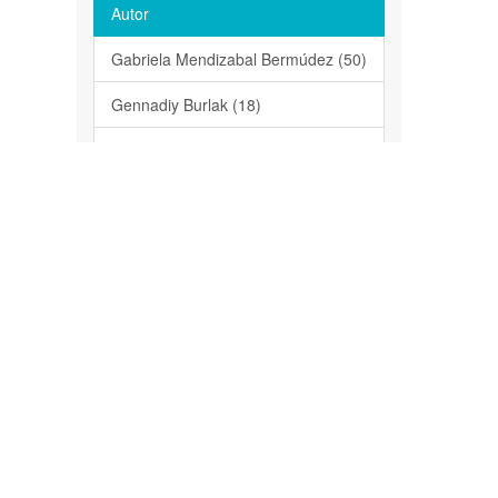
Autor
Gabriela Mendizabal Bermúdez (50)
Gennadiy Burlak (18)
Porfirio Juarez Lopez (11)
uarez
Hugo Albeiro Saldarriaga Noreña
(9)
VICTOR LOPEZ MARTINEZ (8)
Margarita Tecpoyotl Torres (7)
LAURA PATRICIA ALVAREZ
BERBER (6)
MARIO ALFONSO MURILLO
TOVAR (6)
Dagoberto Guillén Sánchez (5)
EZ