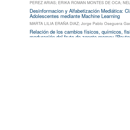
PEREZ ARIAS
;
ERIKA ROMAN MONTES DE OCA
;
NE
Desinformacion y Alfabetización Mediática: Cl
Adolescentes mediante Machine Learning
MARTA LILIA ERAÑA DIAZ
;
Jorge Pablo Oseguera G
Relación de los cambios físicos, químicos, fis
maduración del fruto de zapote mamey [Pouter
RAUL SAUCEDO HERNANDEZ
;
GLORIA ALICIA PERE
Lopez
;
NELSON AVONCE VERGARA
Análisis numérico con el método FDTD para es
experimento con nanocristales de ZrO2:Yb
JESUS JONATHAN MARTINEZ OCAMPO
;
Gennadiy Bu
Respuesta antenal de hembras vírgenes y copu
Noctuidae) a sus extractos glandulares
MARIANA CRUZ DIAZ
;
HUMBERTO REYES PRADO
Panorama de publicaciones en castellano sobre
educativa
JOSE FRANCISCO ALANIS JIMENEZ
Los nuevos volcanes: cuatro actores y sus es
DULCEZITA MONZERRAT RAMOS GONZALEZ
;
JOSE 