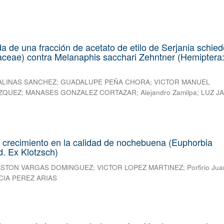
ida de una fracción de acetato de etilo de Serjania schie
aceae) contra Melanaphis sacchari Zehntner (Hemiptera
ALINAS SANCHEZ
;
GUADALUPE PEÑA CHORA
;
VICTOR MANUEL
ZQUEZ
;
MANASES GONZALEZ CORTAZAR
;
Alejandro Zamilpa
;
LUZ J
 crecimiento en la calidad de nochebuena (Euphorbia
d. Ex Klotzsch)
STON VARGAS DOMINGUEZ
;
VICTOR LOPEZ MARTINEZ
;
Porfirio Jua
CIA PEREZ ARIAS