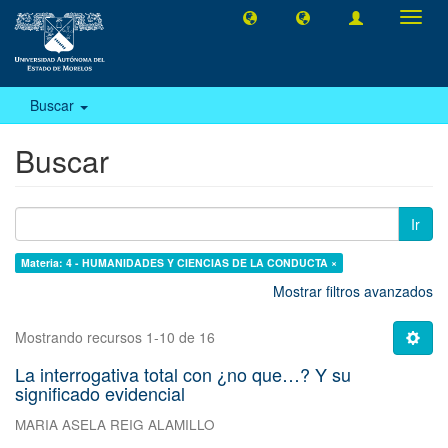
Camb
naveg
Buscar
Buscar
Ir
Materia: 4 - HUMANIDADES Y CIENCIAS DE LA CONDUCTA ×
Mostrar filtros avanzados
Mostrando recursos 1-10 de 16
La interrogativa total con ¿no que…? Y su
significado evidencial
MARIA ASELA REIG ALAMILLO