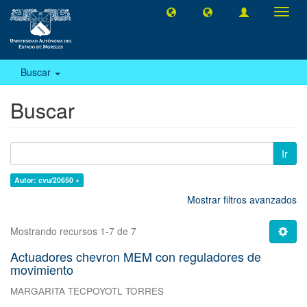
Camb
naveg
Buscar
Buscar
Ir
Autor: cvu/20650 ×
Mostrar filtros avanzados
Mostrando recursos 1-7 de 7
Actuadores chevron MEM con reguladores de
movimiento
MARGARITA TECPOYOTL TORRES