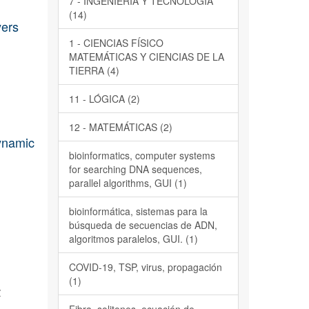
7 - INGENIERÍA Y TECNOLOGÍA
(14)
yers
1 - CIENCIAS FÍSICO
MATEMÁTICAS Y CIENCIAS DE LA
TIERRA (4)
11 - LÓGICA (2)
12 - MATEMÁTICAS (2)
dynamic
bioinformatics, computer systems
for searching DNA sequences,
parallel algorithms, GUI (1)
bioinformática, sistemas para la
búsqueda de secuencias de ADN,
algoritmos paralelos, GUI. (1)
COVID-19, TSP, virus, propagación
(1)
Z