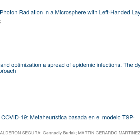
f Photon Radiation in a Microsphere with Left-Handed La
K
and optimization a spread of epidemic infections. The 
proach
 COVID-19: Metaheurística basada en el modelo TSP-
 CALDERON SEGURA
;
Gennadiy Burlak
;
MARTIN GERARDO MARTINE