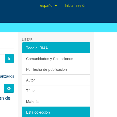
español
Iniciar sesión
LISTAR
Todo el RIAA
Ir
Comunidades y Colecciones
Por fecha de publicación
avanzados
Autor
Título
en de
Materia
Esta colección