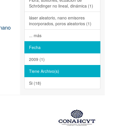
Fibra, solitones, ecuación de
Schrödinger no lineal, dinámica (1)
láser aleatorio, nano emisores
incorporados, poros aleatorios (1)
 nano
... más
Fecha
2009 (1)
Tiene Archivo(s)
Si (18)