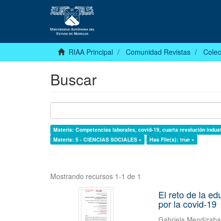
RIAA Principal
Comunidad Revistas
Colec
Buscar
Materia: Competencias laborales, covid-19, cuarta revolución indust
Materia: 5 - CIENCIAS SOCIALES ×
Has File(s): true ×
Mostrando recursos 1-1 de 1
El reto de la e
por la covid-19
Gabriela Mendizab