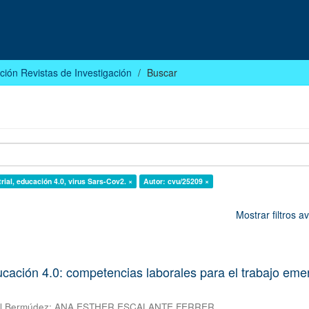
ción Revistas de Investigación
Buscar
rial, educación 4.0, virus Sars-Cov2. ×
Autor: cvu/25209 ×
Mostrar filtros 
ducación 4.0: competencias laborales para el trabajo eme
al Bermúdez
;
ANA ESTHER ESCALANTE FERRER