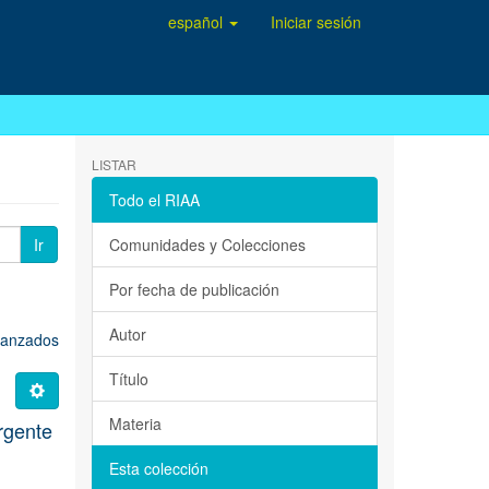
español
Iniciar sesión
LISTAR
Todo el RIAA
Ir
Comunidades y Colecciones
Por fecha de publicación
Autor
avanzados
Título
Materia
rgente
Esta colección