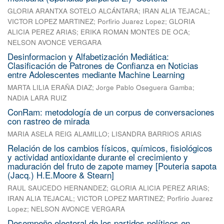
GLORIA ARANTXA SOTELO ALCÁNTARA
;
IRAN ALIA TEJACAL
;
VICTOR LOPEZ MARTINEZ
;
Porfirio Juarez Lopez
;
GLORIA
ALICIA PEREZ ARIAS
;
ERIKA ROMAN MONTES DE OCA
;
NELSON AVONCE VERGARA
Desinformacion y Alfabetización Mediática:
Clasificación de Patrones de Confianza en Noticias
entre Adolescentes mediante Machine Learning
MARTA LILIA ERAÑA DIAZ
;
Jorge Pablo Oseguera Gamba
;
NADIA LARA RUIZ
ConRam: metodología de un corpus de conversaciones
con rastreo de mirada
MARIA ASELA REIG ALAMILLO
;
LISANDRA BARRIOS ARIAS
Relación de los cambios físicos, químicos, fisiológicos
y actividad antioxidante durante el crecimiento y
maduración del fruto de zapote mamey [Pouteria sapota
(Jacq.) H.E.Moore & Stearn]
RAUL SAUCEDO HERNANDEZ
;
GLORIA ALICIA PEREZ ARIAS
;
IRAN ALIA TEJACAL
;
VICTOR LOPEZ MARTINEZ
;
Porfirio Juarez
Lopez
;
NELSON AVONCE VERGARA
Desempeño electoral de los partidos políticos en