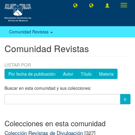
Camb
naveg
Comunidad Revistas
Comunidad Revistas
LISTAR POR
Por fecha de publicación
Autor
Título
Materia
Buscar en esta comunidad y sus colecciones:
Ir
Colecciones en esta comunidad
Colección Revistas de Divulgación
[327]