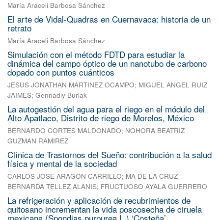
María Araceli Barbosa Sánchez
El arte de Vidal-Quadras en Cuernavaca: historia de un
retrato
María Araceli Barbosa Sánchez
Simulación con el método FDTD para estudiar la
dinámica del campo óptico de un nanotubo de carbono
dopado con puntos cuánticos
JESUS JONATHAN MARTINEZ OCAMPO
;
MIGUEL ANGEL RUIZ
JAIMES
;
Gennadiy Burlak
La autogestión del agua para el riego en el módulo del
Alto Apatlaco, Distrito de riego de Morelos, México
BERNARDO CORTES MALDONADO
;
NOHORA BEATRIZ
GUZMAN RAMIREZ
Clínica de Trastornos del Sueño: contribución a la salud
física y mental de la sociedad
CARLOS JOSE ARAGON CARRILLO
;
MA DE LA CRUZ
BERNARDA TELLEZ ALANIS
;
FRUCTUOSO AYALA GUERRERO
La refrigeración y aplicación de recubrimientos de
quitosano incrementan la vida poscosecha de ciruela
mexicana (Spondias purpurea L.) ‘Costeña’