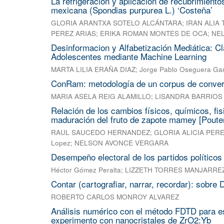
La refrigeración y aplicación de recubrimient
mexicana (Spondias purpurea L.) ‘Costeña’
GLORIA ARANTXA SOTELO ALCÁNTARA
;
IRAN ALIA
PEREZ ARIAS
;
ERIKA ROMAN MONTES DE OCA
;
NE
Desinformacion y Alfabetización Mediática: Cl
Adolescentes mediante Machine Learning
MARTA LILIA ERAÑA DIAZ
;
Jorge Pablo Oseguera G
ConRam: metodología de un corpus de conver
MARIA ASELA REIG ALAMILLO
;
LISANDRA BARRIOS
Relación de los cambios físicos, químicos, fis
maduración del fruto de zapote mamey [Pouter
RAUL SAUCEDO HERNANDEZ
;
GLORIA ALICIA PERE
Lopez
;
NELSON AVONCE VERGARA
Desempeño electoral de los partidos políticos
Héctor Gómez Peralta
;
LIZZETH TORRES MANJARRE
Contar (cartografiar, narrar, recordar): sobre
ROBERTO CARLOS MONROY ALVAREZ
Análisis numérico con el método FDTD para es
experimento con nanocristales de ZrO2:Yb