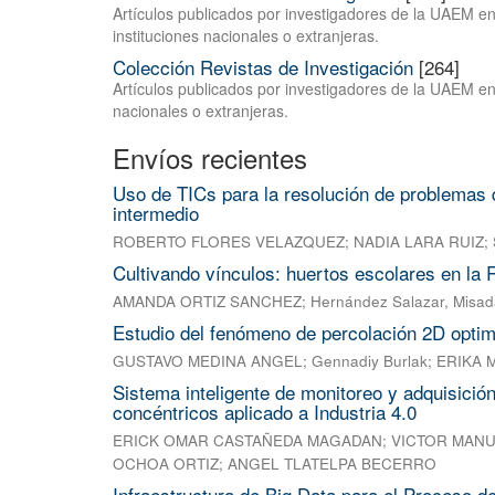
Artículos publicados por investigadores de la UAEM en 
instituciones nacionales o extranjeras.
Colección Revistas de Investigación
[264]
Artículos publicados por investigadores de la UAEM en 
nacionales o extranjeras.
Envíos recientes
Uso de TICs para la resolución de problemas d
intermedio
ROBERTO FLORES VELAZQUEZ
;
NADIA LARA RUIZ
;
Cultivando vínculos: huertos escolares en la
AMANDA ORTIZ SANCHEZ
;
Hernández Salazar, Misad
Estudio del fenómeno de percolación 2D optim
GUSTAVO MEDINA ANGEL
;
Gennadiy Burlak
;
ERIKA 
Sistema inteligente de monitoreo y adquisició
concéntricos aplicado a Industria 4.0
ERICK OMAR CASTAÑEDA MAGADAN
;
VICTOR MANU
OCHOA ORTIZ
;
ANGEL TLATELPA BECERRO
Infraestructura de Big Data para el Proceso de