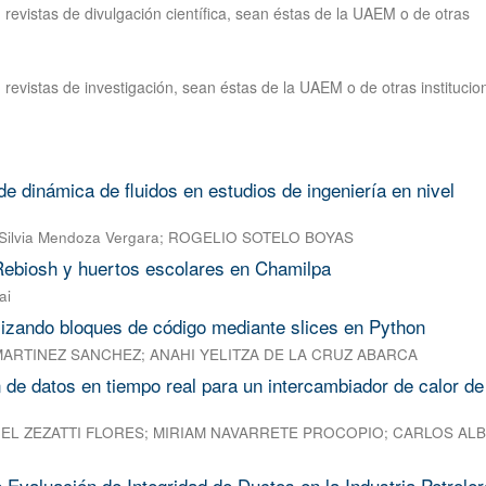
revistas de divulgación científica, sean éstas de la UAEM o de otras
revistas de investigación, sean éstas de la UAEM o de otras institucio
e dinámica de fluidos en estudios de ingeniería en nivel
Silvia Mendoza Vergara
;
ROGELIO SOTELO BOYAS
 Rebiosh y huertos escolares en Chamilpa
ai
izando bloques de código mediante slices en Python
MARTINEZ SANCHEZ
;
ANAHI YELITZA DE LA CRUZ ABARCA
n de datos en tiempo real para un intercambiador de calor de
EL ZEZATTI FLORES
;
MIRIAM NAVARRETE PROCOPIO
;
CARLOS AL
 Evaluación de Integridad de Ductos en la Industria Petroler