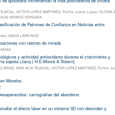
os de quitosano incrementan la vida poscosecha de ciruela
 TEJACAL
;
VICTOR LOPEZ MARTINEZ
;
Porfirio Juarez Lopez
;
GLORIA A
LSON AVONCE VERGARA
asificación de Patrones de Confianza en Noticias entre
amba
;
NADIA LARA RUIZ
saciones con rastreo de mirada
 ARIAS
iológicos y actividad antioxidante durante el crecimiento y
ia sapota (Jacq.) H.E.Moore & Stearn]
Z ARIAS
;
IRAN ALIA TEJACAL
;
VICTOR LOPEZ MARTINEZ
;
Porfirio J
 en Morelos
Z
 Desaparecidos: cartografías del abandono
tudiar el efecto láser en un sistema 3D con desorden y