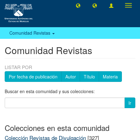
Camb
naveg
Comunidad Revistas
Comunidad Revistas
LISTAR POR
Por fecha de publicación
Autor
Título
Materia
Buscar en esta comunidad y sus colecciones:
Ir
Colecciones en esta comunidad
Colección Revistas de Divulgación
[327]