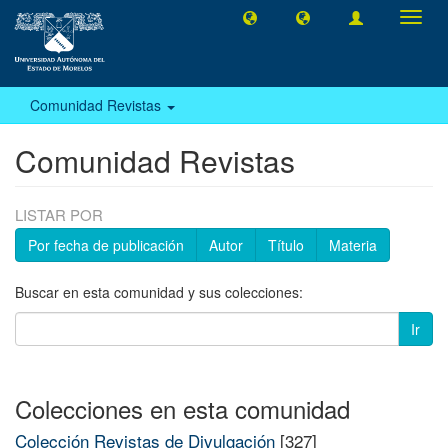
Camb
naveg
Comunidad Revistas
Comunidad Revistas
LISTAR POR
Por fecha de publicación
Autor
Título
Materia
Buscar en esta comunidad y sus colecciones:
Ir
Colecciones en esta comunidad
Colección Revistas de Divulgación
[327]