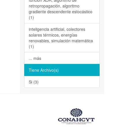
función XOR, algoritmo de
retropropagación, algoritmo
gradiente descendente estocástico
(1)
inteligencia artificial, colectores
solares térmicos, energías
renovables, simulación matemática
(1)
... más
Tiene Archivo(s)
Si (3)