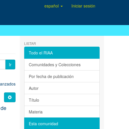
español
Iniciar sesión
LISTAR
Todo el RIAA
Ir
Comunidades y Colecciones
Por fecha de publicación
avanzados
Autor
Título
 de
Materia
Esta comunidad