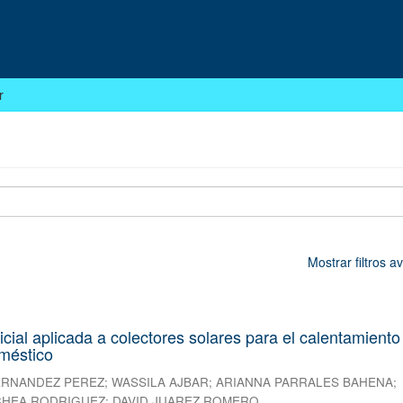
r
Mostrar filtros 
ificial aplicada a colectores solares para el calentamiento
méstico
ERNANDEZ PEREZ
;
WASSILA AJBAR
;
ARIANNA PARRALES BAHENA
;
HEA RODRIGUEZ
;
DAVID JUAREZ ROMERO