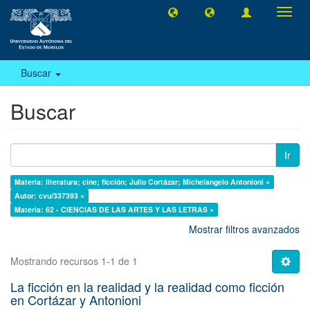
Camb
naveg
Buscar
Buscar
Ir
Materia: literatura; cine; ficción; Julio Cortázar; Michelangelo Antonioni ×
Autor: cvu/337393 ×
Materia: 62 - CIENCIAS DE LAS ARTES Y LAS LETRAS ×
Mostrar filtros avanzados
Mostrando recursos 1-1 de 1
La ficción en la realidad y la realidad como ficción
en Cortázar y Antonioni