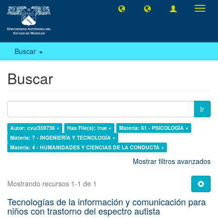
Camb
naveg
Buscar
Buscar
Ir
Autor: cvu/359736 ×
Has File(s): true ×
Materia: 61 - PSICOLOGÍA ×
Materia: 7 - INGENIERÍA Y TECNOLOGÍA ×
Materia: 4 - HUMANIDADES Y CIENCIAS DE LA CONDUCTA ×
Mostrar filtros avanzados
Mostrando recursos 1-1 de 1
Tecnologías de la información y comunicación para
niños con trastorno del espectro autista