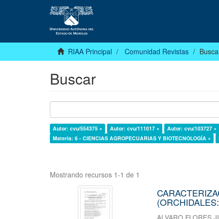
RIAA Principal
Comunidad Revistas
Busca
Buscar
Autor: cvu/554375 ×
Autor: cvu/111017 ×
Autor: cvu/103727 ×
Materia: 6 - CIENCIAS AGROPECUARIAS Y BIOTECNOLOGÍA ×
Mostrando recursos 1-1 de 1
CARACTERIZAC
(ORCHIDALES
ALVARO FLORES J