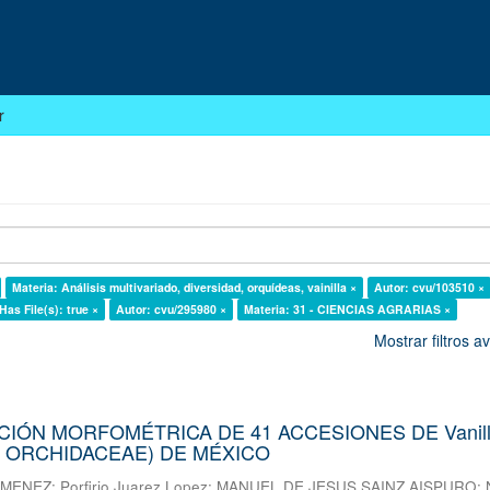
r
Materia: Análisis multivariado, diversidad, orquídeas, vainilla ×
Autor: cvu/103510 ×
Has File(s): true ×
Autor: cvu/295980 ×
Materia: 31 - CIENCIAS AGRARIAS ×
Mostrar filtros 
IÓN MORFOMÉTRICA DE 41 ACCESIONES DE Vanilla
: ORCHIDACEAE) DE MÉXICO
IMENEZ
;
Porfirio Juarez Lopez
;
MANUEL DE JESUS SAINZ AISPURO
;