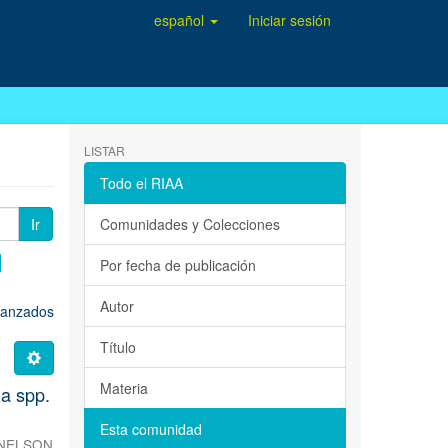
español
Iniciar sesión
LISTAR
Todo el RIAA
Ir
Comunidades y Colecciones
Por fecha de publicación
Autor
avanzados
Título
Materia
 spp.
Esta comunidad
NELSON