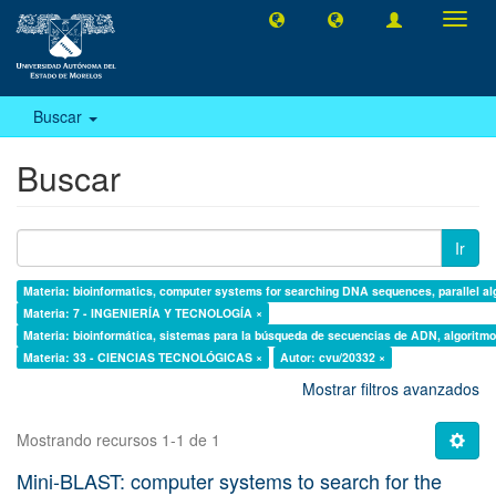
Camb
naveg
Buscar
Buscar
Ir
Materia: bioinformatics, computer systems for searching DNA sequences, parallel al
Materia: 7 - INGENIERÍA Y TECNOLOGÍA ×
Materia: bioinformática, sistemas para la búsqueda de secuencias de ADN, algoritmos
Materia: 33 - CIENCIAS TECNOLÓGICAS ×
Autor: cvu/20332 ×
Mostrar filtros avanzados
Mostrando recursos 1-1 de 1
Mini-BLAST: computer systems to search for the