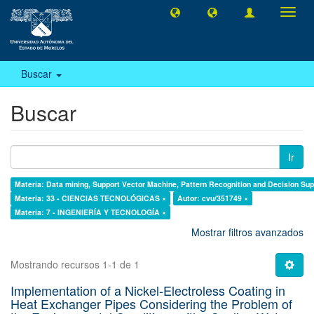
Camb
naveg
Buscar
Buscar
Ir
Materia: Data mining, Support Vector Machine, Pattern Recognition and Decision Su
Materia: 33 - CIENCIAS TECNOLÓGICAS ×
Autor: cvu/351749 ×
Materia: 7 - INGENIERÍA Y TECNOLOGÍA ×
Mostrar filtros avanzados
Mostrando recursos 1-1 de 1
Implementation of a Nickel-Electroless Coating in
Heat Exchanger Pipes Considering the Problem of