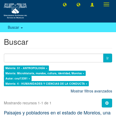
Camb
naveg
Buscar
Buscar
Ir
Materia: 51 - ANTROPOLOGÍA ×
Materia: Microhistoria, mundos, cultura, identidad, Morelos ×
Autor: cvu/13391 ×
Materia: 4 - HUMANIDADES Y CIENCIAS DE LA CONDUCTA ×
Mostrar filtros avanzados
Mostrando recursos 1-1 de 1
Paisajes y pobladores en el estado de Morelos, una