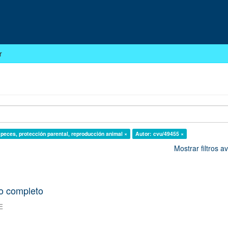
r
 peces, protección parental, reproducción animal ×
Autor: cvu/49455 ×
Mostrar filtros 
o completo
E