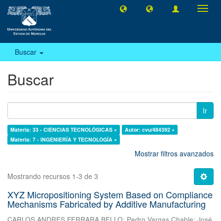
Camb
naveg
Buscar
Buscar
Ir
Materia: 33 - CIENCIAS TECNOLÓGICAS ×
Autor: cvu/484392 ×
Materia: 7 - INGENIERÍA Y TECNOLOGÍA ×
Mostrar filtros avanzados
Mostrando recursos 1-3 de 3
XYZ Micropositioning System Based on Compliance
Mechanisms Fabricated by Additive Manufacturing
CARLOS ANDRES FERRARA BELLO
;
Pedro Vargas Chable
;
José