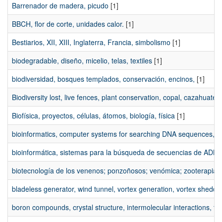
Barrenador de madera, picudo
[1]
BBCH, flor de corte, unidades calor.
[1]
Bestiarios, XII, XIII, Inglaterra, Francia, simbolismo
[1]
biodegradable, diseño, micelio, telas, textiles
[1]
biodiversidad, bosques templados, conservación, encinos,
[1]
Biodiversity lost, live fences, plant conservation, copal, cazahuate
[
Biofísica, proyectos, células, átomos, biología, física
[1]
bioinformatics, computer systems for searching DNA sequences, pa
bioinformática, sistemas para la búsqueda de secuencias de ADN, 
biotecnología de los venenos; ponzoñosos; venómica; zooterapia;
bladeless generator, wind tunnel, vortex generation, vortex sheddin
boron compounds, crystal structure, intermolecular interactions, the