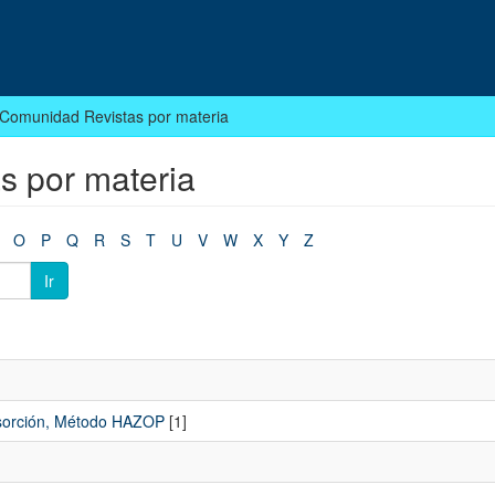
r Comunidad Revistas por materia
s por materia
O
P
Q
R
S
T
U
V
W
X
Y
Z
Ir
desorción, Método HAZOP
[1]