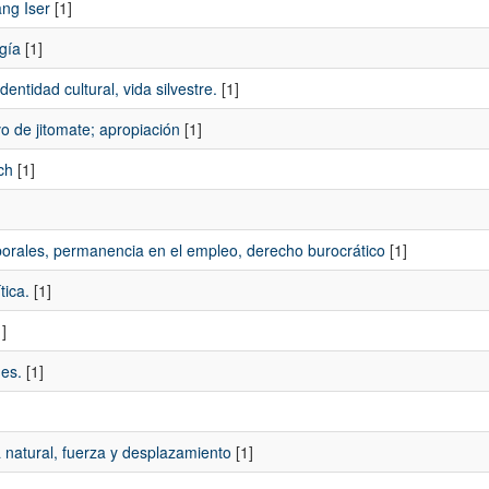
ang Iser
[1]
gía
[1]
entidad cultural, vida silvestre.
[1]
vo de jitomate; apropiación
[1]
ch
[1]
aborales, permanencia en el empleo, derecho burocrático
[1]
tica.
[1]
]
nes.
[1]
 natural, fuerza y desplazamiento
[1]