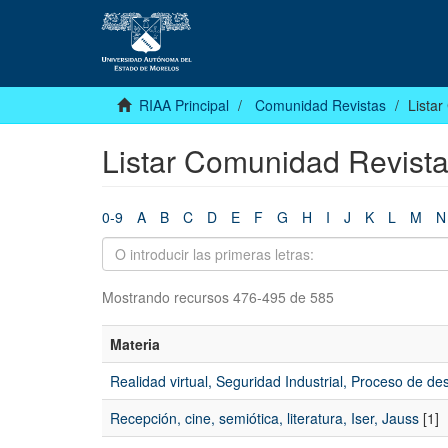
RIAA Principal
Comunidad Revistas
Lista
Listar Comunidad Revista
0-9
A
B
C
D
E
F
G
H
I
J
K
L
M
N
Mostrando recursos 476-495 de 585
Materia
Realidad virtual, Seguridad Industrial, Proceso de 
Recepción, cine, semiótica, literatura, Iser, Jauss
[1]