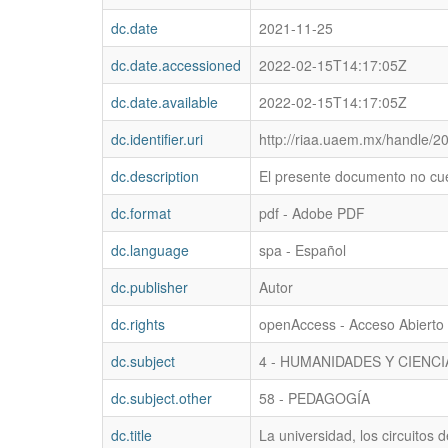
dc.date
2021-11-25
dc.date.accessioned
2022-02-15T14:17:05Z
dc.date.available
2022-02-15T14:17:05Z
dc.identifier.uri
http://riaa.uaem.mx/handle/
dc.description
El presente documento no cu
dc.format
pdf - Adobe PDF
dc.language
spa - Español
dc.publisher
Autor
dc.rights
openAccess - Acceso Abierto
dc.subject
4 - HUMANIDADES Y CIENC
dc.subject.other
58 - PEDAGOGÍA
dc.title
La universidad, los circuitos 