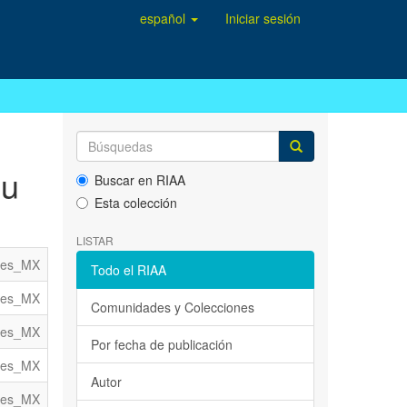
español
Iniciar sesión
su
Buscar en RIAA
Esta colección
LISTAR
es_MX
Todo el RIAA
es_MX
Comunidades y Colecciones
es_MX
Por fecha de publicación
es_MX
Autor
es_MX