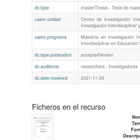
dc.type
masterThesis - Tesis de maes
uaem.unidad
Centro de Investigación Inte
Investigación Interdisciplinar 
uaem.programa
Maestría en Investigación In
Interdisciplinar en Educación
dc.type.publication
acceptedVersion
dc.audience
researchers - Investigadores
dc.date.received
2021-11-29
Ficheros en el recurso
No
Tam
For
Descrip