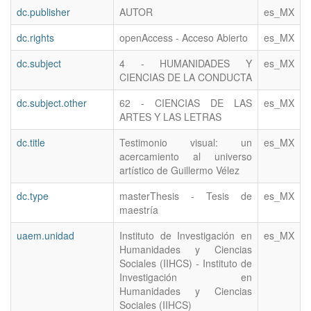
dc.publisher
AUTOR
es_MX
dc.rights
openAccess - Acceso Abierto
es_MX
dc.subject
4 - HUMANIDADES Y
es_MX
CIENCIAS DE LA CONDUCTA
dc.subject.other
62 - CIENCIAS DE LAS
es_MX
ARTES Y LAS LETRAS
dc.title
Testimonio visual: un
es_MX
acercamiento al universo
artístico de Guillermo Vélez
dc.type
masterThesis - Tesis de
es_MX
maestría
uaem.unidad
Instituto de Investigación en
es_MX
Humanidades y Ciencias
Sociales (IIHCS) - Instituto de
Investigación en
Humanidades y Ciencias
Sociales (IIHCS)