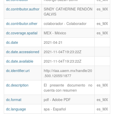
dc.contributor.author
SINDY CATHERINE RENDÓN
es_MX
GALVIS
dc.contributor.other
colaborador - Colaborador
es_MX
dc.coverage.spatial
MEX - México
es_MX
dc.date
2021-04-21
dc.date.accessioned
2021-11-04T19:23:22Z
dc.date.available
2021-11-04T19:23:22Z
dc.identifier.uri
http://riaa.uaem.mx/handle/20
.500.12055/1877
dc.description
El presente documento no
es_MX
cuenta con resumen
dc.format
pdf - Adobe PDF
es_MX
dc.language
spa - Español
es_MX