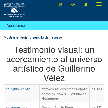
Camb
naveg
Ver recurso
Mostrar el registro sencillo del recurso
Testimonio visual: un
acercamiento al universo
artístico de Guillermo
Vélez
dc.rights.license
http://creativecommons.org/lic
es_MX
enses/by-nc/4.0 - Atribución-
NoComercial
dc.contributor
Rodrigo Bazán Bonfil
es_MX