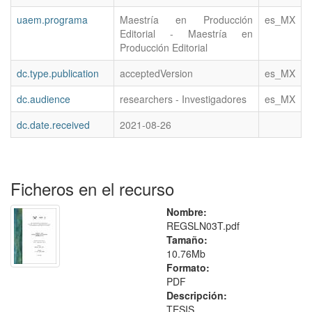
uaem.programa
Maestría en Producción
es_MX
Editorial - Maestría en
Producción Editorial
dc.type.publication
acceptedVersion
es_MX
dc.audience
researchers - Investigadores
es_MX
dc.date.received
2021-08-26
Ficheros en el recurso
Nombre:
REGSLN03T.pdf
Tamaño:
10.76Mb
Formato:
PDF
Descripción:
TESIS