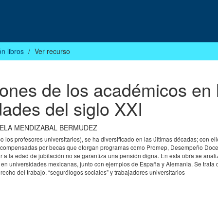
n libros
Ver recurso
siones de los académicos en 
dades del siglo XXI
ELA MENDIZABAL BERMUDEZ
los profesores universitarios), se ha diversificado en las últimas décadas; con ell
a recompensadas por becas que otorgan programas como Promep, Desempeño Docen
r a la edad de jubilación no se garantiza una pensión digna. En esta obra se anali
 en universidades mexicanas, junto con ejemplos de España y Alemania. Se trata 
erecho del trabajo, “segurólogos sociales” y trabajadores universitarios