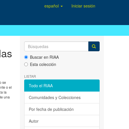
español
Iniciar sesión
las
Buscar en RIAA
Esta colección
LISTAR
o se
Todo el RIAA
te o el
za la
de una
Comunidades y Colecciones
Por fecha de publicación
Autor