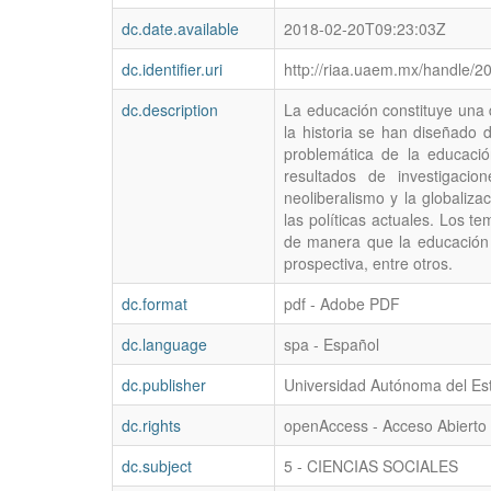
dc.date.available
2018-02-20T09:23:03Z
dc.identifier.uri
http://riaa.uaem.mx/handle/2
dc.description
La educación constituye una d
la historia se han diseñado 
problemática de la educació
resultados de investigacio
neoliberalismo y la globaliza
las políticas actuales. Los te
de manera que la educación s
prospectiva, entre otros.
dc.format
pdf - Adobe PDF
dc.language
spa - Español
dc.publisher
Universidad Autónoma del Es
dc.rights
openAccess - Acceso Abierto
dc.subject
5 - CIENCIAS SOCIALES