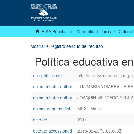
RIAA Principal
Comunidad Libros
Colecció
Mostrar el registro sencillo del recurso
Política educativa en
dc.rights.license
http://creativecommons.org/l
dc.contributor.author
LUZ MARINA IBARRA URIBE
dc.contributor.author
JOAQUIN MERCADO YEBRA
dc.coverage.spatial
MEX - México
dc.date
2014
dc.date.accessioned
2018-02-20T09:23:03Z