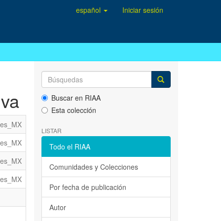
español
Iniciar sesión
iva
Buscar en RIAA
Esta colección
es_MX
LISTAR
es_MX
Todo el RIAA
es_MX
Comunidades y Colecciones
es_MX
Por fecha de publicación
Autor