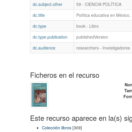
dc.subject.other
59 - CIENCIA POLÍTICA
dc.title
Política educativa en México. 
dc.type
book - Libro
dc.type.publication
publishedVersion
dc.audience
researchers - Investigadores
Ficheros en el recurso
No
Tam
For
Este recurso aparece en la(s) si
Colección libros
[309]