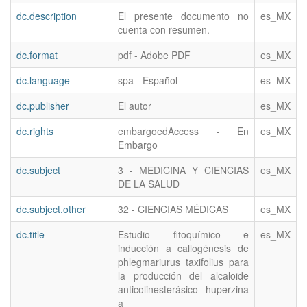
dc.description
El presente documento no
es_MX
cuenta con resumen.
dc.format
pdf - Adobe PDF
es_MX
dc.language
spa - Español
es_MX
dc.publisher
El autor
es_MX
dc.rights
embargoedAccess - En
es_MX
Embargo
dc.subject
3 - MEDICINA Y CIENCIAS
es_MX
DE LA SALUD
dc.subject.other
32 - CIENCIAS MÉDICAS
es_MX
dc.title
Estudio fitoquímico e
es_MX
inducción a callogénesis de
phlegmariurus taxifolius para
la producción del alcaloide
anticolinesterásico huperzina
a