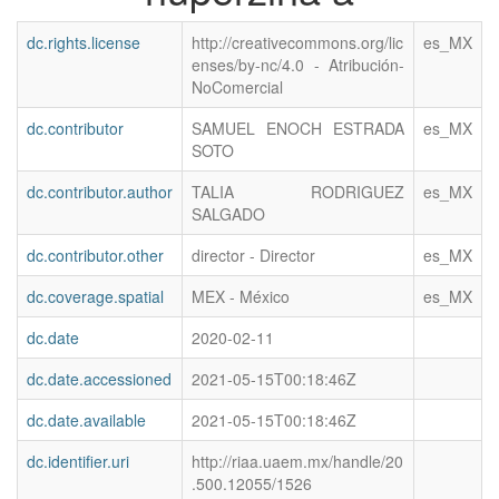
dc.rights.license
http://creativecommons.org/lic
es_MX
enses/by-nc/4.0 - Atribución-
NoComercial
dc.contributor
SAMUEL ENOCH ESTRADA
es_MX
SOTO
dc.contributor.author
TALIA RODRIGUEZ
es_MX
SALGADO
dc.contributor.other
director - Director
es_MX
dc.coverage.spatial
MEX - México
es_MX
dc.date
2020-02-11
dc.date.accessioned
2021-05-15T00:18:46Z
dc.date.available
2021-05-15T00:18:46Z
dc.identifier.uri
http://riaa.uaem.mx/handle/20
.500.12055/1526