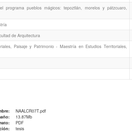
r el programa pueblos mágicos: tepoztlán, morelos y pátzcuaro,
tría
cultad de Arquitectura
riales, Paisaje y Patrimonio - Maestría en Estudios Territoriales,
mbre:
NAALCR07T.pdf
año:
13.87Mb
mato:
PDF
ción:
tesis