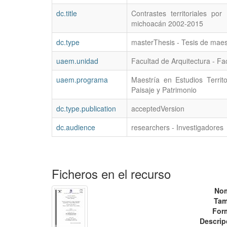
dc.title
Contrastes territoriales po
michoacán 2002-2015
dc.type
masterThesis - Tesis de maes
uaem.unidad
Facultad de Arquitectura - Fa
uaem.programa
Maestría en Estudios Territo
Paisaje y Patrimonio
dc.type.publication
acceptedVersion
dc.audience
researchers - Investigadores
Ficheros en el recurso
No
Tam
For
Descrip