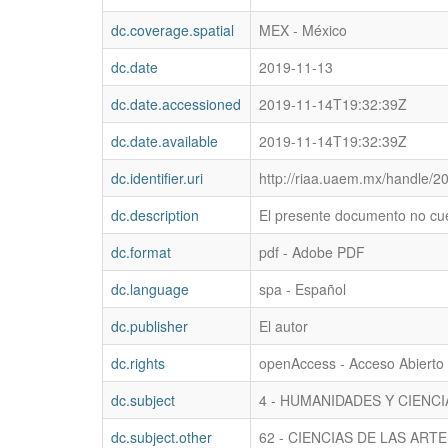
dc.coverage.spatial
MEX - México
dc.date
2019-11-13
dc.date.accessioned
2019-11-14T19:32:39Z
dc.date.available
2019-11-14T19:32:39Z
dc.identifier.uri
http://riaa.uaem.mx/handle/
dc.description
El presente documento no cu
dc.format
pdf - Adobe PDF
dc.language
spa - Español
dc.publisher
El autor
dc.rights
openAccess - Acceso Abierto
dc.subject
4 - HUMANIDADES Y CIENC
dc.subject.other
62 - CIENCIAS DE LAS ART