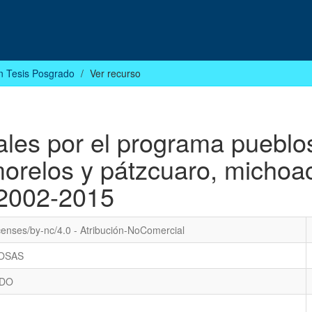
n Tesis Posgrado
Ver recurso
iales por el programa pueblo
morelos y pátzcuaro, michoa
2002-2015
censes/by-nc/4.0 - Atribución-NoComercial
OSAS
EDO