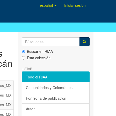
español
Iniciar sesión
s
Buscar en RIAA
Esta colección
cán
LISTAR
Todo el RIAA
es_MX
Comunidades y Colecciones
es_MX
Por fecha de publicación
es_MX
Autor
es_MX