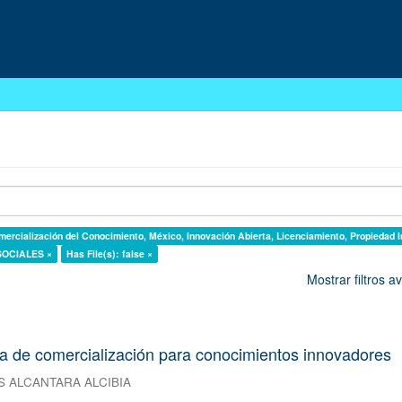
mercialización del Conocimiento, México, Innovación Abierta, Licenciamiento, Propiedad In
 SOCIALES ×
Has File(s): false ×
Mostrar filtros 
da de comercialización para conocimientos innovadores
S ALCANTARA ALCIBIA