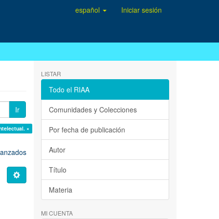
español
Iniciar sesión
LISTAR
Todo el RIAA
Ir
Comunidades y Colecciones
telectual. ×
Por fecha de publicación
Autor
avanzados
Título
Materia
MI CUENTA