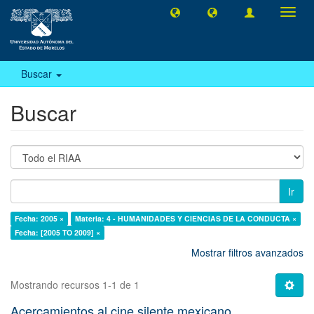
Camb
naveg
Buscar
Buscar
Ir
Fecha: 2005 ×
Materia: 4 - HUMANIDADES Y CIENCIAS DE LA CONDUCTA ×
Fecha: [2005 TO 2009] ×
Mostrar filtros avanzados
Mostrando recursos 1-1 de 1
Acercamientos al cine silente mexicano