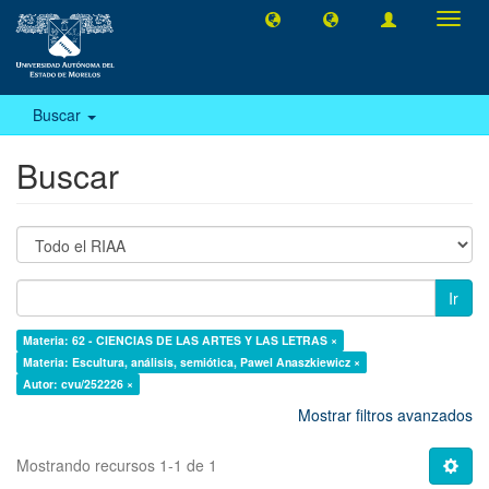
Camb
naveg
Buscar
Buscar
Ir
Materia: 62 - CIENCIAS DE LAS ARTES Y LAS LETRAS ×
Materia: Escultura, análisis, semiótica, Pawel Anaszkiewicz ×
Autor: cvu/252226 ×
Mostrar filtros avanzados
Mostrando recursos 1-1 de 1