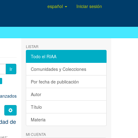
español
Iniciar sesión
LISTAR
Todo el RIAA
Ir
Comunidades y Colecciones
×
Por fecha de publicación
Autor
avanzados
Título
Materia
idad de
MI CUENTA
guez
;