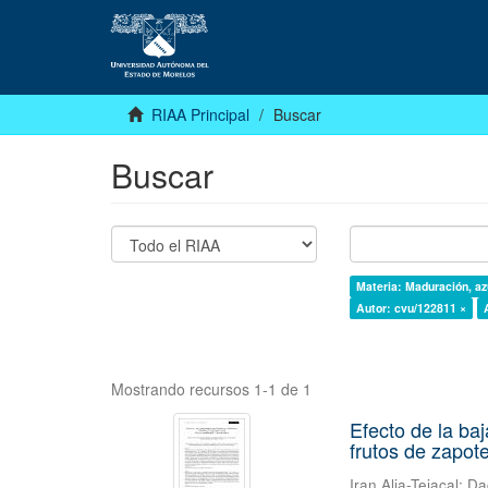
RIAA Principal
Buscar
Buscar
Materia: Maduración, az
Autor: cvu/122811 ×
Mostrando recursos 1-1 de 1
Efecto de la ba
frutos de zapot
Iran Alia-Tejacal
;
Da