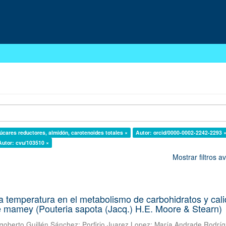
úcares reductores, almidón, carotenoides totales ×
Autor: orcid/0000-0002-2242-2293 
Autor: cvu/103510 ×
Mostrar filtros 
ja temperatura en el metabolismo de carbohidratos y cal
e mamey (Pouteria sapota (Jacq.) H.E. Moore & Stearn)
goberto Guillén Sánchez
;
Porfirio Juarez Lopez
;
María Andrade Rodrí