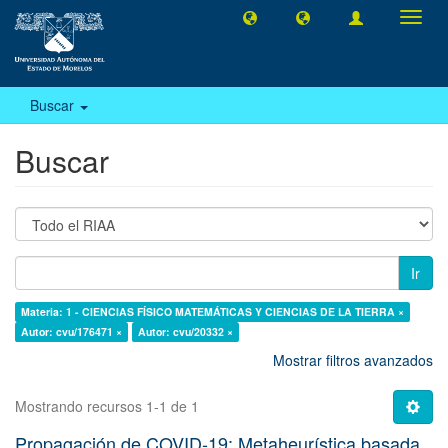
Camb
naveg
Buscar
Buscar
Ir
Materia: 1 - CIENCIAS FÍSICO MATEMÁTICAS Y CIENCIAS DE LA TIERRA ×
Autor: cvu/176471 ×
Autor: cvu/20332 ×
Mostrar filtros avanzados
Mostrando recursos 1-1 de 1
Propagación de COVID-19: Metaheurística basada