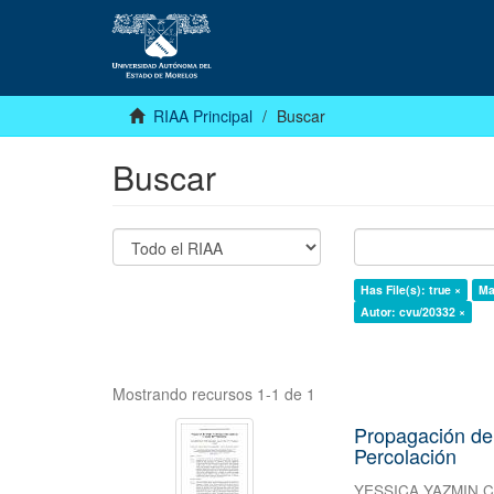
RIAA Principal
Buscar
Buscar
Has File(s): true ×
Ma
Autor: cvu/20332 ×
Mostrando recursos 1-1 de 1
Propagación de
Percolación
YESSICA YAZMIN