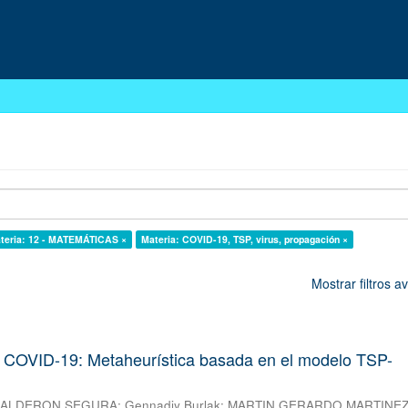
teria: 12 - MATEMÁTICAS ×
Materia: COVID-19, TSP, virus, propagación ×
Mostrar filtros 
 COVID-19: Metaheurística basada en el modelo TSP-
 CALDERON SEGURA
;
Gennadiy Burlak
;
MARTIN GERARDO MARTINE