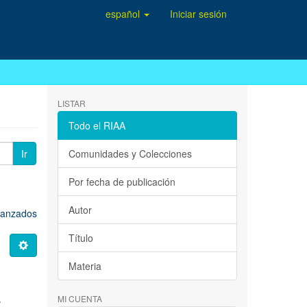
español
Iniciar sesión
LISTAR
Todo el RIAA
Ir
Comunidades y Colecciones
Por fecha de publicación
Autor
avanzados
Título
Materia
MI CUENTA
Z