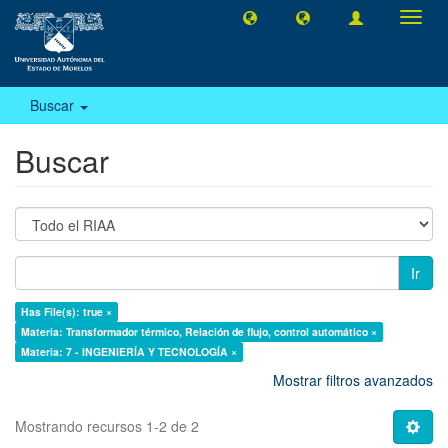
Camb
naveg
Buscar
Buscar
Ir
Has File(s): true ×
Materia: Transformador térmico, Relación de flujo, control automático ×
Materia: 7 - INGENIERÍA Y TECNOLOGÍA ×
Mostrar filtros avanzados
Mostrando recursos 1-2 de 2