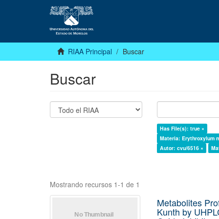
RIAA Principal
Buscar
Buscar
Has File(s): true ×
Materia: Erythroxylum m
Autor: cvu/6516 ×
Ma
Mostrando recursos 1-1 de 1
Metabolites Pro
Kunth by UHPLC