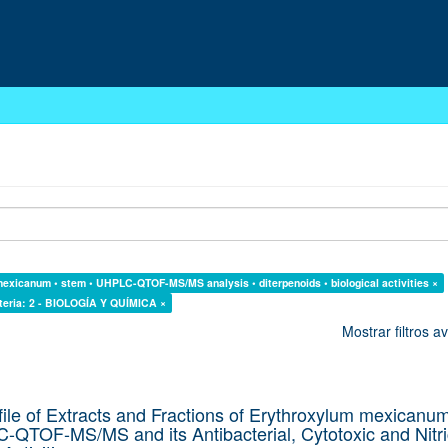
exicanum • stem • UHPLC-QTOF-MS/MS analysis • diterpenoids • biological activities ×
teria: 2 - BIOLOGÍA Y QUÍMICA ×
Mostrar filtros 
file of Extracts and Fractions of Erythroxylum mexicanu
-QTOF-MS/MS and its Antibacterial, Cytotoxic and Nitri