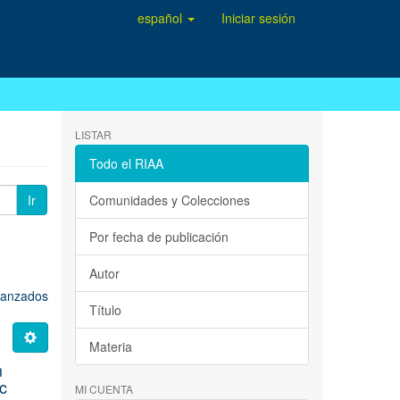
español
Iniciar sesión
LISTAR
Todo el RIAA
Ir
Comunidades y Colecciones
Por fecha de publicación
Autor
avanzados
Título
Materia
m
c
MI CUENTA