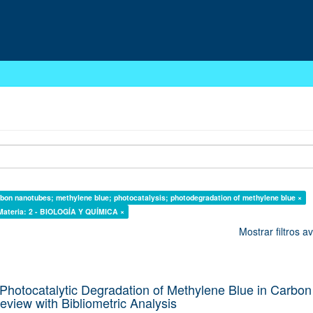
rbon nanotubes; methylene blue; photocatalysis; photodegradation of methylene blue ×
Materia: 2 - BIOLOGÍA Y QUÍMICA ×
Mostrar filtros 
Photocatalytic Degradation of Methylene Blue in Carbon
view with Bibliometric Analysis