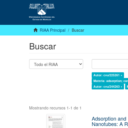
RIAA Principal
Buscar
Buscar
Autor: cvu/225261 ×
Materia: adsorption; ca
Autor: cvu/244263 ×
Mostrando recursos 1-1 de 1
Adsorption and 
Nanotubes: A Re