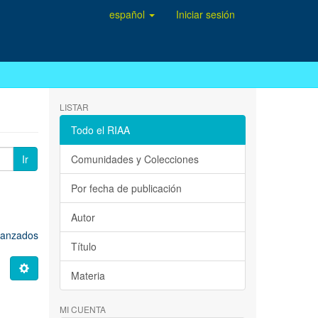
español
Iniciar sesión
LISTAR
Todo el RIAA
Ir
Comunidades y Colecciones
Por fecha de publicación
Autor
avanzados
Título
Materia
MI CUENTA