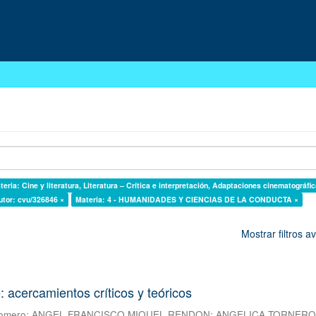
teria: Cine y literatura, Literatura – Crítica e interpretación, Adaptaciones cinematográfi
utor: cvu/326846 ×
Materia: 4 - HUMANIDADES Y CIENCIAS DE LA CONDUCTA ×
Mostrar filtros 
e: acercamientos críticos y teóricos
Romero
;
ANGEL FRANCISCO MIQUEL RENDON
;
ANGELICA TORNER