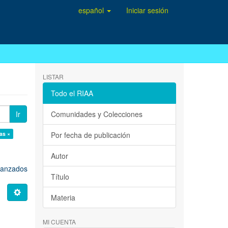
español
Iniciar sesión
LISTAR
Todo el RIAA
Ir
Comunidades y Colecciones
cas ×
Por fecha de publicación
Autor
avanzados
Título
Materia
MI CUENTA
O