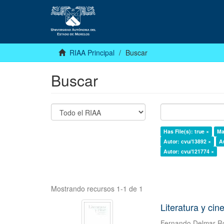
RIAA Principal
Buscar
Buscar
Has File(s): true ×
Ma
Autor: cvu/13892 ×
A
Autor: cvu/121774 ×
Mostrando recursos 1-1 de 1
Literatura y cin
Fernando Delmar 