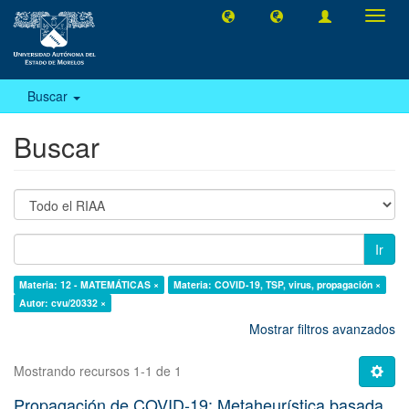
Camb
naveg
Buscar
Buscar
Ir
Materia: 12 - MATEMÁTICAS ×
Materia: COVID-19, TSP, virus, propagación ×
Autor: cvu/20332 ×
Mostrar filtros avanzados
Mostrando recursos 1-1 de 1
Propagación de COVID-19: Metaheurística basada