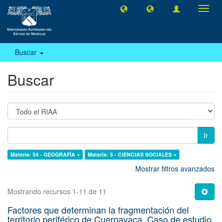
Camb
naveg
Buscar
Buscar
Ir
Materia: 54 - GEOGRAFÍA ×
Materia: 5 - CIENCIAS SOCIALES ×
Mostrar filtros avanzados
Mostrando recursos 1-11 de 11
Factores que determinan la fragmentación del
territorio periférico de Cuernavaca. Caso de estudio