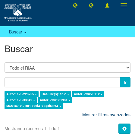
Camb
naveg
Buscar
Buscar
Ir
Autor: cvu/228255 ×
Has File(s): true ×
Autor: cvu/26112 ×
Autor: cvu/33842 ×
Autor: cvu/381981 ×
Materia: 2 - BIOLOGÍA Y QUÍMICA ×
Mostrar filtros avanzados
Mostrando recursos 1-1 de 1