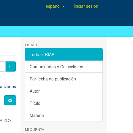
español
Iniciar sesión
LISTAR
Todo el RIAA
Ir
Comunidades y Colecciones
Por fecha de publicación
avanzados
Autor
Título
Materia
DALGO
MI CUENTA