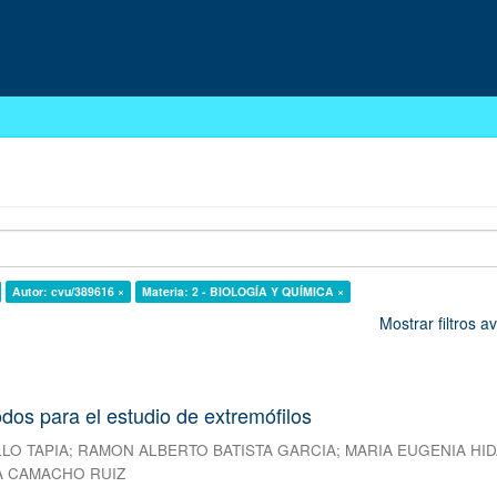
Autor: cvu/389616 ×
Materia: 2 - BIOLOGÍA Y QUÍMICA ×
Mostrar filtros 
os para el estudio de extremófilos
LLO TAPIA
;
RAMON ALBERTO BATISTA GARCIA
;
MARIA EUGENIA HI
A CAMACHO RUIZ