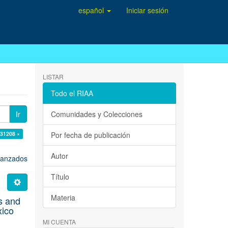
español
Iniciar sesión
LISTAR
Todo el RIAA
Ir
Comunidades y Colecciones
/31208 ×
Por fecha de publicación
Autor
avanzados
Título
Materia
s and
xico
MI CUENTA