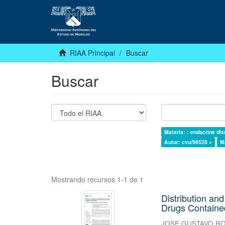
RIAA Principal
Buscar
Buscar
Materia: : endocrine dis
Autor: cvu/98528 ×
M
Mostrando recursos 1-1 de 1
Distribution an
Drugs Containe
JOSE GUSTAVO R